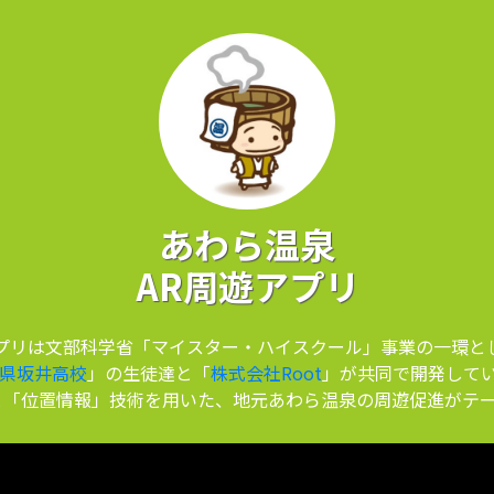
あわら温泉
AR周遊アプリ
プリは文部科学省「マイスター・ハイスクール」事業の一環と
県坂井高校
」の生徒達と「
株式会社Root
」が共同で開発して
と「位置情報」技術を用いた、地元あわら温泉の周遊促進がテ