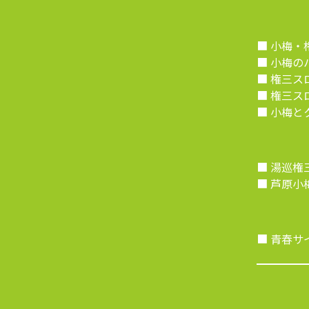
■ 小梅・
■ 小梅の
■ 権三
■ 権三
■ 小梅と
■ 湯巡
■ 芦原小梅
■ 青春サイ